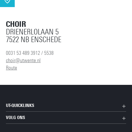
CHOIR
DRIENERLOLAAN 5
7522 NB ENSCHEDE
0031 53 489 3912 / 5538
choir@utwente.nl
Route
UT-QUICKLINKS
VOLG ONS