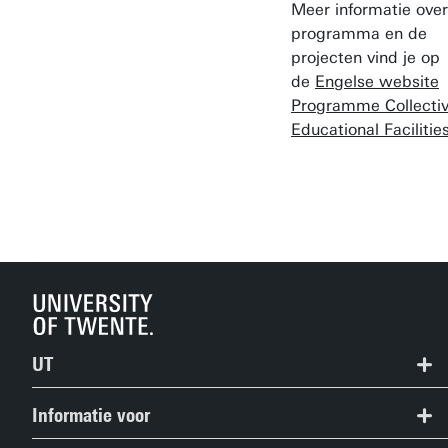
Meer informatie over
programma en de
projecten vind je op
de
Engelse website
Programme Collecti
Educational Facilitie
UT
Contact
Informatie voor
Route & Plattegrond