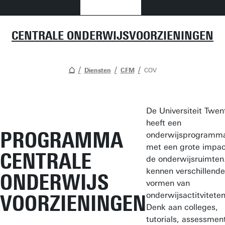
CENTRALE ONDERWIJSVOORZIENINGEN
Diensten
CFM
COV
De Universiteit Twen
heeft een
PROGRAMMA
onderwijsprogramm
met een grote impac
CENTRALE
de onderwijsruimte
kennen verschillende
ONDERWIJS
vormen van
onderwijsactitviteten
VOORZIENINGEN
Denk aan colleges,
tutorials, assessmen