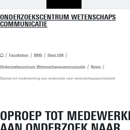
ONDERZOEKSCENTRUM WETENSCHAPS
COMMUNICATIE
Faculteiten
BMS
Dept HIB
Onderzoekscentrum Wetenschapscommunicatie
News
Oproep tot medewerking aan onderzoek naar wetenschapsjournalistiek
OPROEP TOT MEDEWERK
AAN ONDERZOEK NAAR