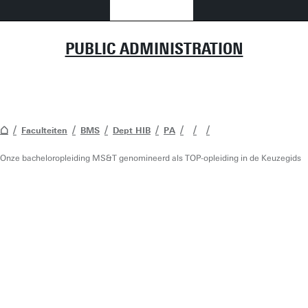
PUBLIC ADMINISTRATION
Faculteiten
BMS
Dept HIB
PA
Onze bacheloropleiding MS&T genomineerd als TOP-opleiding in de Keuzegids