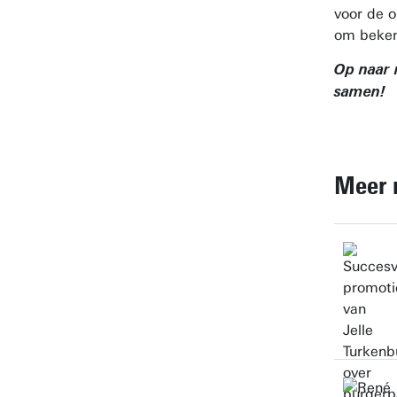
voor de 
om beken
Op naar 
samen!
Meer 