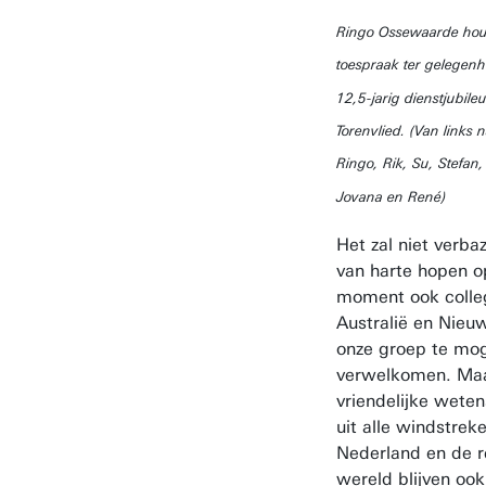
Ringo Ossewaarde hou
toespraak ter gelegenh
12,5-jarig dienstjubil
Torenvlied. (Van links 
Ringo, Rik, Su, Stefan
Jovana en René)
Het zal niet verb
van harte hopen o
moment ook colleg
Australië en Nieuw
onze groep te mo
verwelkomen. Ma
vriendelijke wete
uit alle windstrek
Nederland en de r
wereld blijven ook