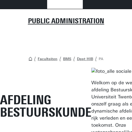
PUBLIC ADMINISTRATION
Faculteiten
BMS
Dept HIB
PA
Welkom op de web
afdeling Bestuurs
AFDELING
Universiteit Twent
onszelf graag als 
BESTUURSKUNDE
dynamische afdel
rijk verleden en e
toekomst. Onze