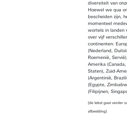
diversiteit van on
Hoewel we qua o
bescheiden zijn, 
momenteel medew
wortels in landen 
over vijf verschill
continenten: Euro
(Nederland, Duits
Roemenië, Servië)
Amerika (Canada,
Staten), Zuid-Ame
(Argentinië, Brazili
(Egypte, Zimbabw
(Filipijnen, Singapo
[de tekst gaat verder 
afbeelding]