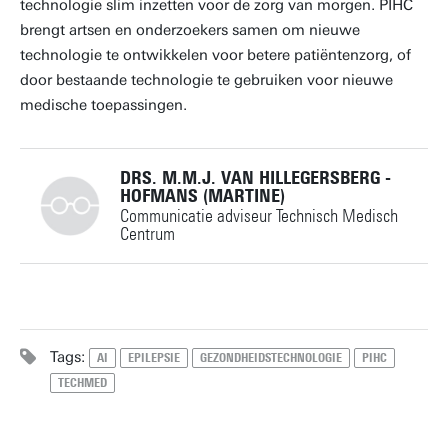
technologie slim inzetten voor de zorg van morgen. PIHC
brengt artsen en onderzoekers samen om nieuwe
technologie te ontwikkelen voor betere patiëntenzorg, of
door bestaande technologie te gebruiken voor nieuwe
medische toepassingen.
DRS. M.M.J. VAN HILLEGERSBERG -
HOFMANS (MARTINE)
Communicatie adviseur Technisch Medisch
Centrum
+31534896949
Tags:
AI
EPILEPSIE
GEZONDHEIDSTECHNOLOGIE
PIHC
TECHMED
m.vanhillegersberg@utwente.nl
Gebouw: Spiegel Tuin
Gebouw: Technohal 2134