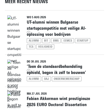
MEER RECENT NIEUWS
Persoonlijke pagina
WO 5 AUG 2026
UT-alumni winnen Bulgaarse
startupcompetitie met veilige AI-
oplossing voor bedrijven
ALUMNI
BIT
BMS
EEMCS
STARTUP
TCS
VEILIGHEID
DO 30 JUL 2026
‘Toen de standaardbehandeling
ophield, begon ik zelf te bouwen’
ALUMNI
OAJ
ONDERNEMERSCHAP
MA 27 JUL 2026
Fabian Akkerman wint prestigieuze
2026 EURO Doctoral Dissertation