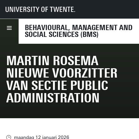
UT
Faculteiten
BMS
Nieuws
Martin Rosema nieuwe voorzitter van sectie Public Administration
BEHAVIOURAL, MANAGEMENT AND
SOCIAL SCIENCES (BMS)
MARTIN ROSEMA
NIEUWE VOORZITTER
VAN SECTIE PUBLIC
ADMINISTRATION
maandag 12 januari 2026