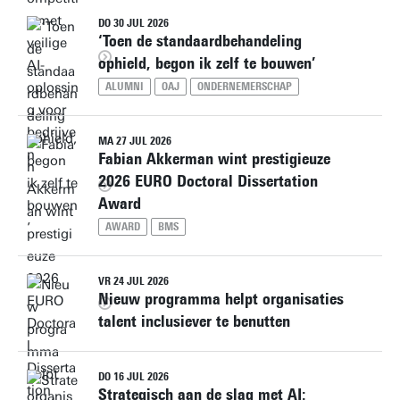
DO 30 JUL 2026
‘Toen de standaardbehandeling
ophield, begon ik zelf te bouwen’
ALUMNI
OAJ
ONDERNEMERSCHAP
MA 27 JUL 2026
Fabian Akkerman wint prestigieuze
2026 EURO Doctoral Dissertation
Award
AWARD
BMS
VR 24 JUL 2026
Nieuw programma helpt organisaties
talent inclusiever te benutten
DO 16 JUL 2026
Strategisch aan de slag met AI: