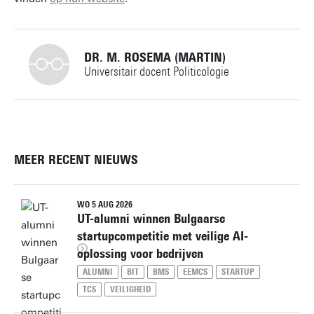
DR. M. ROSEMA (MARTIN)
Universitair docent Politicologie
+31534893897
MEER RECENT NIEUWS
m.rosema@utwente.nl
Persoonlijke pagina
WO 5 AUG 2026
UT-alumni winnen Bulgaarse
startupcompetitie met veilige AI-
oplossing voor bedrijven
ALUMNI
BIT
BMS
EEMCS
STARTUP
TCS
VEILIGHEID