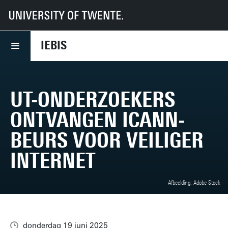
UT
Faculteiten
BMS
Dept HBE
IEBIS
News
UT-onderzoekers ontvangen ICANN-beurs voor veiliger internet
IEBIS
UT-ONDERZOEKERS
ONTVANGEN ICANN-
BEURS VOOR VEILIGER
INTERNET
Afbeelding: Adobe Stock
donderdag 19 juni 2025