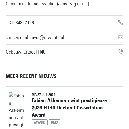
Communicatiemedewerker (aanwezig ma-vr)
+31534892156
c.m.vandenheuvel@utwente.nl
Gebouw: Citadel H401
MEER RECENT NIEUWS
MA 27 JUL 2026
Fabian Akkerman wint prestigieuze
2026 EURO Doctoral Dissertation
Award
AWARD
BMS