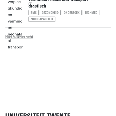
drastisch
BMS
GEZONDHEID
ONDERZOEK
TECHMED
ZORGCAPACITEIT
Nieuwsoverzicht