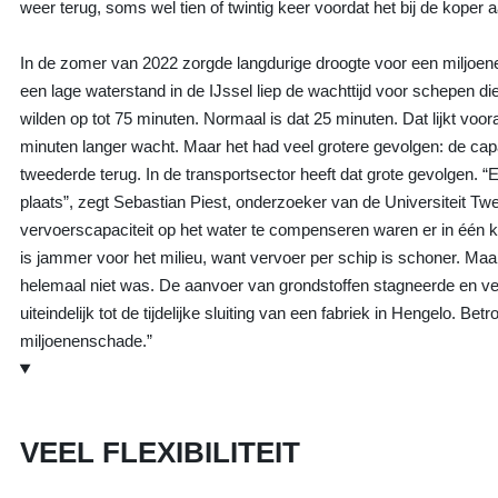
weer terug, soms wel tien of twintig keer voordat het bij de koper
In de zomer van 2022 zorgde langdurige droogte voor een miljoene
een lage waterstand in de IJssel liep de wachttijd voor schepen di
wilden op tot 75 minuten. Normaal is dat 25 minuten. Dat lijkt voor
minuten langer wacht. Maar het had veel grotere gevolgen: de capa
tweederde terug. In de transportsector heeft dat grote gevolgen. “
plaats”, zegt Sebastian Piest, onderzoeker van de Universiteit Tw
vervoerscapaciteit op het water te compenseren waren er in één 
is jammer voor het milieu, want vervoer per schip is schoner. Maar b
helemaal niet was. De aanvoer van grondstoffen stagneerde en verd
uiteindelijk tot de tijdelijke sluiting van een fabriek in Hengelo. Be
miljoenenschade.”
VEEL FLEXIBILITEIT