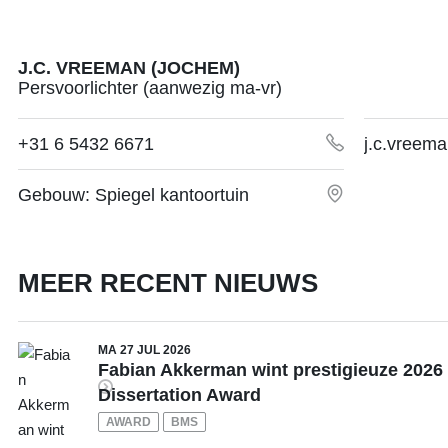
+31534895981
J.C. VREEMAN (JOCHEM)
Persvoorlichter (aanwezig ma-vr)
j.p.s.piest@utwente.nl
Gebouw: Ravelijn 3341
+31 6 5432 6671
j.c.vreem
Persoonlijke pagina
Gebouw: Spiegel kantoortuin
MEER RECENT NIEUWS
MA 27 JUL 2026
Fabian Akkerman wint prestigieuze 202
Dissertation Award
AWARD
BMS