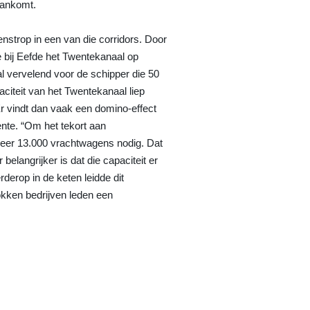
 aankomt.
nstrop in een van die corridors. Door
e bij Eefde het Twentekanaal op
al vervelend voor de schipper die 50
citeit van het Twentekanaal liep
Er vindt dan vaak een domino-effect
ente. “Om het tekort aan
keer 13.000 vrachtwagens nodig. Dat
elangrijker is dat die capaciteit er
erop in de keten leidde dit
trokken bedrijven leden een