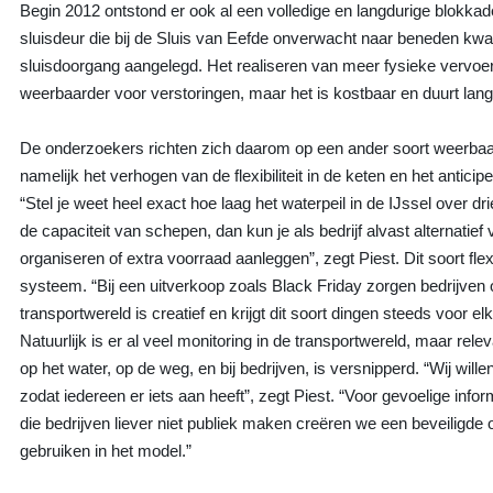
Begin 2012 ontstond er ook al een volledige en langdurige blokka
sluisdeur die bij de Sluis van Eefde onverwacht naar beneden kwa
sluisdoorgang aangelegd. Het realiseren van meer fysieke vervoer
weerbaarder voor verstoringen, maar het is kostbaar en duurt lang
De onderzoekers richten zich daarom op een ander soort weerbaarh
namelijk het verhogen van de flexibiliteit in de keten en het anti
“Stel je weet heel exact hoe laag het waterpeil in de IJssel over dr
de capaciteit van schepen, dan kun je als bedrijf alvast alternatief 
organiseren of extra voorraad aanleggen”, zegt Piest. Dit soort flexib
systeem. “Bij een uitverkoop zoals Black Friday zorgen bedrijven 
transportwereld is creatief en krijgt dit soort dingen steeds voor elk
Natuurlijk is er al veel monitoring in de transportwereld, maar r
op het water, op de weg, en bij bedrijven, is versnipperd. “Wij wille
zodat iedereen er iets aan heeft”, zegt Piest. “Voor gevoelige inf
die bedrijven liever niet publiek maken creëren we een beveiligde 
gebruiken in het model.”