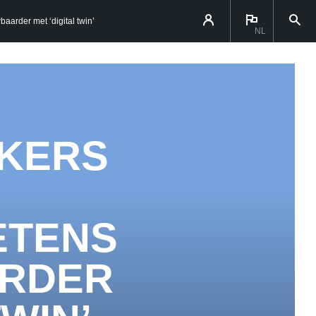
arder met ‘digital twin’
NL
KERS
ETENS
RDER