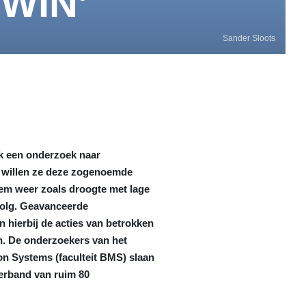
TWIN’
Sander Sloots
k een onderzoek naar
e willen ze deze zogenoemde
em weer zoals droogte met lage
volg. Geavanceerde
 hierbij de acties van betrokken
en. De onderzoekers van het
on Systems (faculteit BMS) slaan
erband van ruim 80