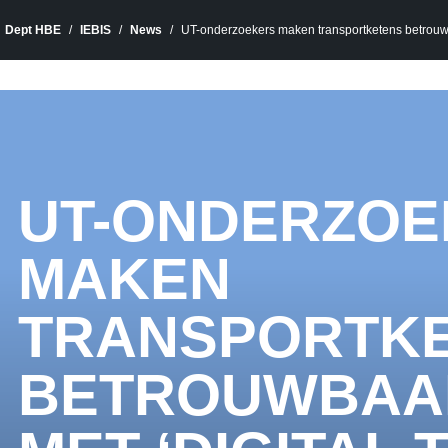
Dept HBE
IEBIS
News
UT-onderzoekers maken transportketens betrouwba
UT-ONDERZOE
MAKEN
TRANSPORTK
BETROUWBAA