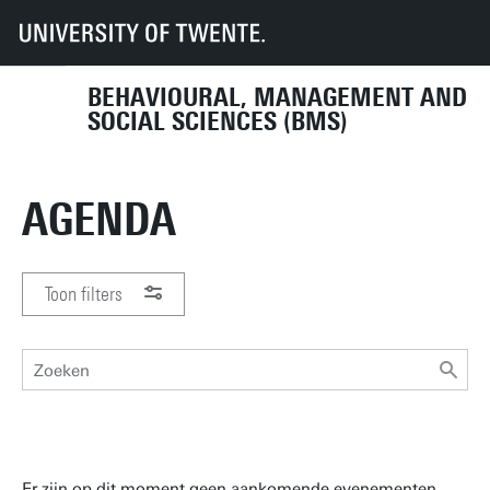
UT
Faculteiten
BMS
Agenda
BEHAVIOURAL, MANAGEMENT AND
SOCIAL SCIENCES (BMS)
AGENDA
Toon filters
PERIODE
Er zijn op dit moment geen aankomende evenementen