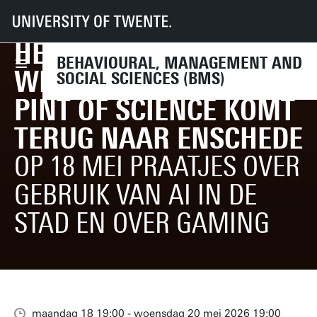
UT
Faculteiten
BMS
Agenda
Het wetenschapsfestival Pint of Science komt terug naar Enschede
HET
BEHAVIOURAL, MANAGEMENT AND
WETENSCHAPSFESTIVAL
SOCIAL SCIENCES (BMS)
PINT OF SCIENCE KOMT
TERUG NAAR ENSCHEDE
OP 18 MEI PRAATJES OVER
GEBRUIK VAN AI IN DE
STAD EN OVER GAMING
maandag 18 19:00 - woensdag 20 mei 2026 19:00