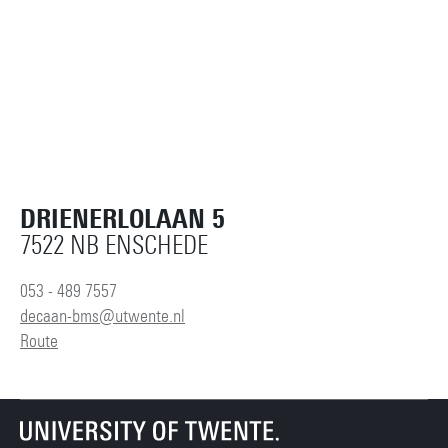
DRIENERLOLAAN 5
7522 NB ENSCHEDE
053 - 489 7557
decaan-bms@utwente.nl
Route