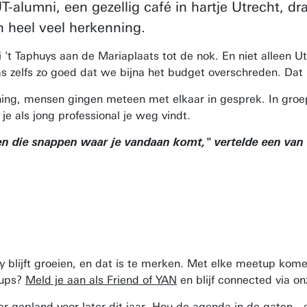
UT-alumni, een gezellig café in hartje Utrecht, d
 heel veel herkenning.
ni 't Taphuys aan de Mariaplaats tot de nok. En niet all
 zelfs zo goed dat we bijna het budget overschreden. Dat 
ng, mensen gingen meteen met elkaar in gesprek. In groep
je als jong professional je weg vindt.
n die snappen waar je vandaan komt," vertelde een van de
lijft groeien, en dat is te merken. Met elke meetup kome
tups?
Meld je aan als Friend of YAN
en blijf connected via o
 gepland voor later dit jaar. Hou de agenda in de gaten—e