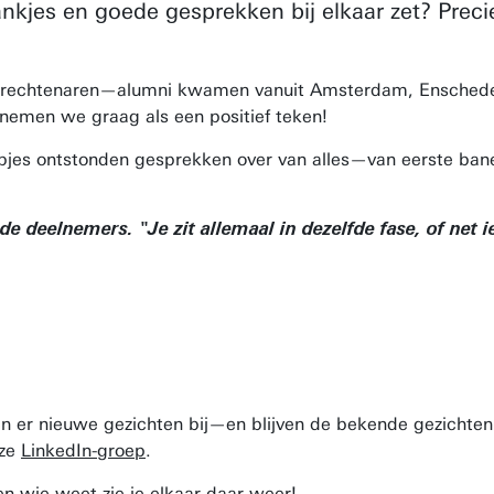
rankjes en goede gesprekken bij elkaar zet? Prec
een Utrechtenaren—alumni kwamen vanuit Amsterdam, Ensche
nemen we graag als een positief teken!
jes ontstonden gesprekken over van alles—van eerste bane
 deelnemers. "Je zit allemaal in dezelfde fase, of net ie
n er nieuwe gezichten bij—en blijven de bekende gezichten
nze
LinkedIn-groep
.
n wie weet zie je elkaar daar weer!