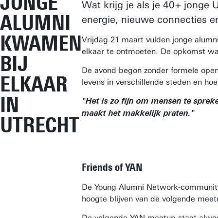
JONGE
Wat krijg je als je 40+ jonge 
ALUMNI
energie, nieuwe connecties en
KWAMEN
Vrijdag 21 maart vulden jonge alum
elkaar te ontmoeten. De opkomst was
BIJ
De avond begon zonder formele openi
ELKAAR
levens in verschillende steden en hoe 
IN
"Het is zo fijn om mensen te spreke
maakt het makkelijk praten."
UTRECHT
Friends of YAN
De Young Alumni Network-community b
hoogte blijven van de volgende mee
De volgende YAN-meetup staat alweer