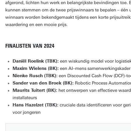
afgerond, lichten hun werk en belangrijkste bevindingen toe.
kunnen stemmen om de twee prijswinnaars te bepalen – één ui
winnaars worden bekendgemaakt tijdens een korte prijsuitrei
waardering en een mooie prijs.
FINALISTEN VAN 2024
Daniël Roelink (TBK):
een wiskundig model voor logistiek
Maxim Wielens (BK):
een AI–mens samenwerkingskader 
Nienke Rusch (TBK):
een Discounted Cash Flow (DCF)-to
Sander van den Broek (BK):
Robotic Process Automation 
Maurits Tuitert (BK):
het ontwerpen van effectieve waar
installateurs
Hans Hazelzet (TBK):
cruciale data identificeren voor ger
voor jongeren