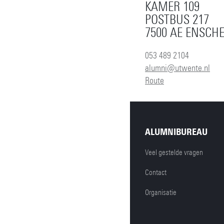
KAMER 109
POSTBUS 217
7500 AE ENSCH
053 489 2104
alumni@utwente.nl
Route
ALUMNIBUREAU
Veel gestelde vragen
Contact
Organisatie