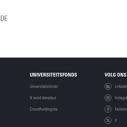
EDE
UNIVERSITEITSFONDS
VOLG ONS
Universiteitsfonds
LinkedI
Ik word donateur
Instagr
Crowdfundingsite
Facebo
X