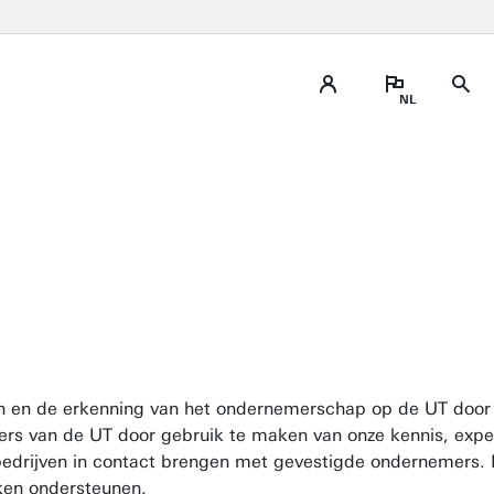
Hulp nodig om je doelen te bere
Kom in contact
ijn en de erkenning van het ondernemerschap op de UT door 
mers van de UT door gebruik te maken van onze kennis, expe
drijven in contact brengen met gevestigde ondernemers. I
rken ondersteunen.