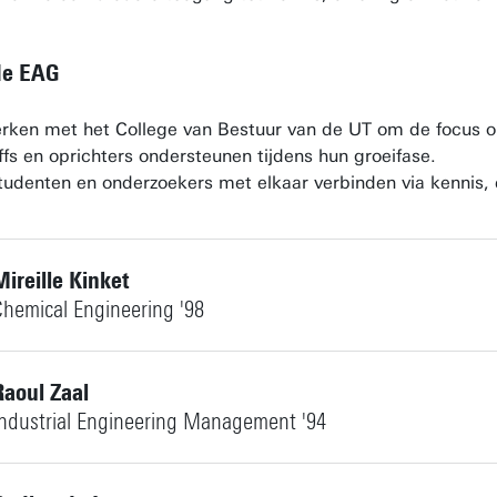
de EAG
ken met het College van Bestuur van de UT om de focus o
ffs en oprichters ondersteunen tijdens hun groeifase.
tudenten en onderzoekers met elkaar verbinden via kennis,
Mireille Kinket
hemical Engineering '98
ij op LinkedIn
Raoul Zaal
Industrial Engineering Management '94
ij op LinkedIn