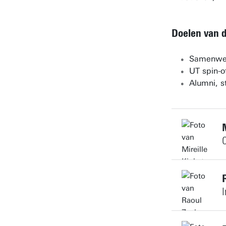
Doelen van 
Samenwer
UT spin-o
Alumni, s
C
Connect met m
Connect met m