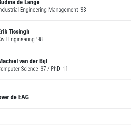
Rudina de Lange
Industrial Engineering Management '93
ij op LinkedIn
Erik Tissingh
ivil Engineering '98
ij op LinkedIn
Machiel van der Bijl
omputer Science '97 / PhD '11
ij op LinkedIn
over de EAG