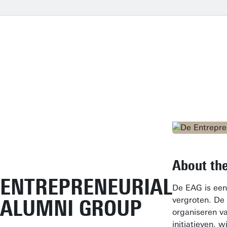
About the
ENTREPRENEURIAL
De EAG is een 
vergroten. De
ALUMNI GROUP
organiseren v
initiatieven, 