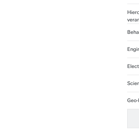
Hier
vera
Beha
Engi
Elec
Scie
Geo-