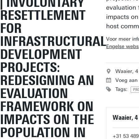
| INVOLUNTARY
evaluation
RESETTLEMENT
impacts on 
FOR
host commu
INFRASTRUCTURAL
Voor meer inf
Engelse webs
DEVELOPMENT
PROJECTS:
Waaier, 4
REDESIGNING AN
Voeg aan 
EVALUATION
Tags:
PRO
FRAMEWORK ON
IMPACTS ON THE
Waaier, 4
POPULATION IN
+31 53 489