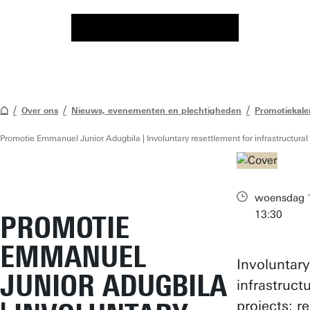
Over ons
Nieuws, evenementen en plechtigheden
Promotiekale
Promotie Emmanuel Junior Adugbila | Involuntary resettlement for infrastructura
woensdag 1
13:30
PROMOTIE
EMMANUEL
Involuntary
JUNIOR ADUGBILA
infrastruct
projects: r