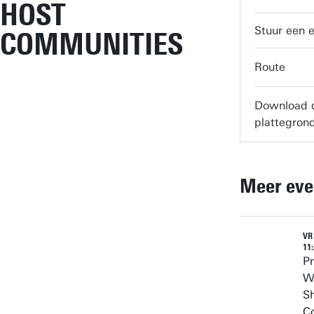
HOST
COMMUNITIES
servicedes
Route
Download 
plattegron
Meer eve
VR
11
P
Wi
S
Co