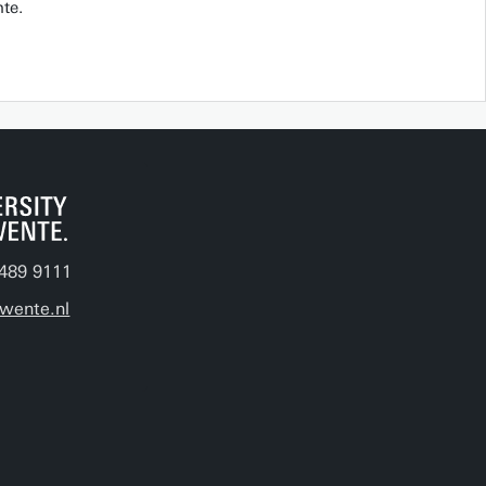
te.
489 9111
wente.nl