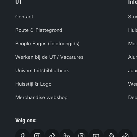
UT
Inf
Contact
Stu
Route & Plattegrond
Hui
People Pages (Telefoongids)
Med
Werken bij de UT / Vacatures
Alu
Universiteitsbibliotheek
Jou
Huisstijl & Logo
Wer
Merchandise webshop
Dec
Volg ons: