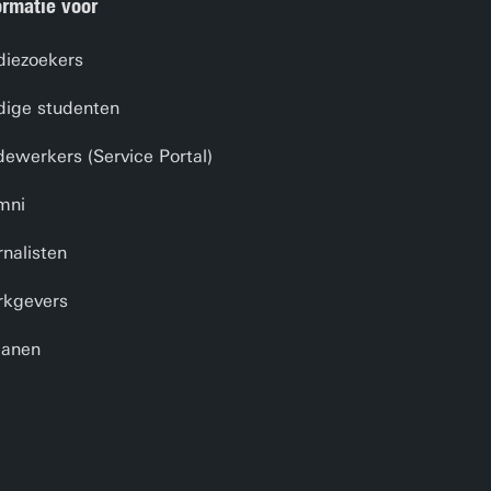
ormatie voor
diezoekers
dige studenten
ewerkers (Service Portal)
mni
rnalisten
kgevers
anen