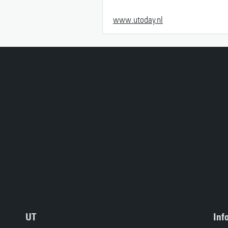
www.utoday.nl
UT
Inf