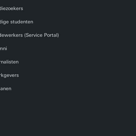
diezoekers
dige studenten
ewerkers (Service Portal)
mni
rnalisten
kgevers
anen