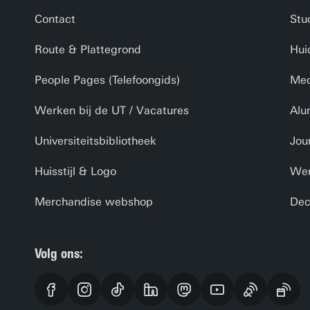
Contact
Stu
Route & Plattegrond
Hui
People Pages (Telefoongids)
Med
Werken bij de UT / Vacatures
Alu
Universiteitsbibliotheek
Jou
Huisstijl & Logo
Wer
Merchandise webshop
Dec
Volg ons: