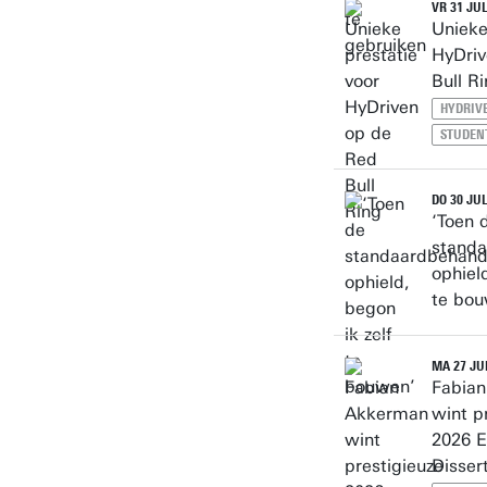
VR 31 JUL
Unieke
HyDriv
Bull R
HYDRIV
STUDEN
DO 30 JUL
‘Toen 
standa
ophield
te bou
MA 27 JU
Fabia
wint p
2026 
Disser