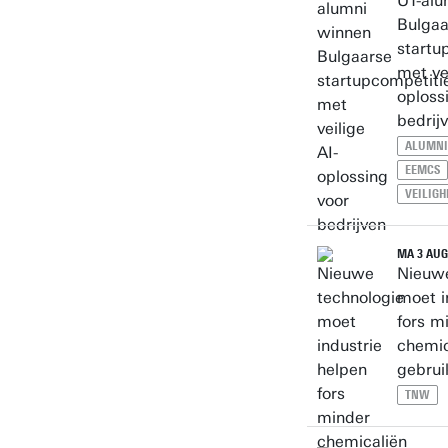
UT-alu
Bulgaa
startu
met vei
oploss
bedrij
ALUMNI
EEMCS
VEILIGH
MA 3 AUG
Nieuwe
moet i
fors m
chemic
gebrui
TNW