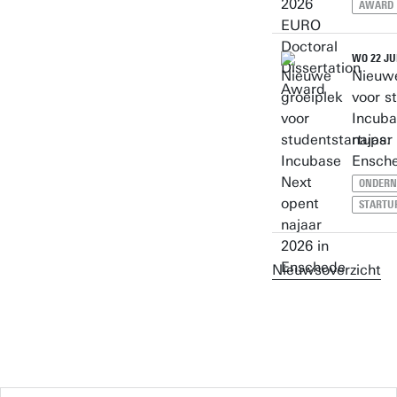
AWARD
WO 22 JU
Nieuwe
voor s
Incuba
najaar
Ensch
ONDERN
STARTU
Nieuwsoverzicht