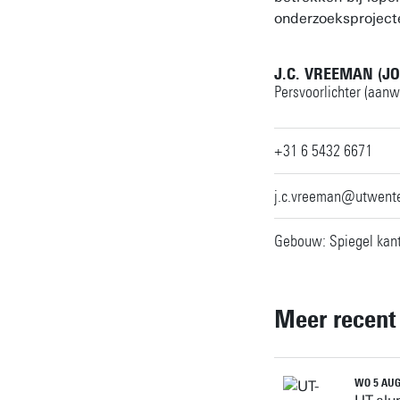
onderzoeksproject
J.C. VREEMAN (J
Persvoorlichter (aanw
+31 6 5432 6671
j.c.vreeman@utwente
Gebouw: Spiegel kant
Meer recent
WO 5 AUG