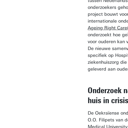
tussen Nederlands
onderzoekers geho
project bouwt voor
internationale ond
Ageing Right Care(
onderzoekt hoe ge
voor ouderen kan 
De nieuwe samenwe
specifiek op Hospi
ziekenhuiszorg die
geleverd aan oude
Onderzoek n
huis in crisi
De Oekraïense ond
O.O. Filipets van 
Medical Universit