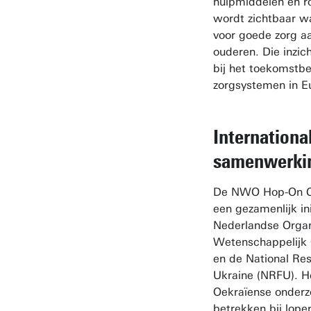
hulpmiddelen en r
wordt zichtbaar wa
voor goede zorg aa
ouderen. Die inzic
bij het toekomstb
zorgsystemen in E
Internationa
samenwerki
De NWO Hop-On Cal
een gezamenlijk ini
Nederlandse Organ
Wetenschappelijk
en de National Re
Ukraine (NRFU). H
Oekraïense onderzo
betrekken bij lop