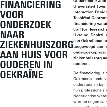
Onderzoeker
Jodi
FINANCIERING
Universiteit Twen
VOOR
Interaction Design
TechMed Centrum
ONDERZOEK
financiering van
Call for Research
NAAR
Ukraine. Dankzij 
een Oekraïense o
ZIEKENHUISZORG
toegevoegd aan h
AAN HUIS VOOR
onderzoeksprojec
ziekenhuiszorg aa
OUDEREN IN
ouderen.
OEKRAÏNE
De financiering is
Oekraïense onderz
ondersteunen bij h
hun professionele
Nederlandse weten
werden negen sa