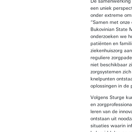
De samenwerking 
een uniek perspect
onder extreme om
“Samen met onze c
Bukovinian State M
onderzoeken we ho
patiënten en fami
ziekenhuiszorg aa
reguliere zorgpade
niet beschikbaar zi
zorgsystemen zich
knelpunten ontsta
oplossingen in de 
Volgens Sturge ku
en zorgprofessiona
leren van de innov
ontstaan uit noodza
situaties waarin in