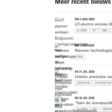
Meer recent nieuws
WO 5 AUG 2026
UT-alumni winnen Bu
ALUMNI
BIT
BMS
MA 3 AUG 2026
Nieuwe technologie
TNW
VR 31 JUL 2026
Unieke prestatie vo
HYDRIVEN
STUDENTEN
DO 30 JUL 2026
‘Toen de standaardb
ALUMNI
OAJ
ONDER