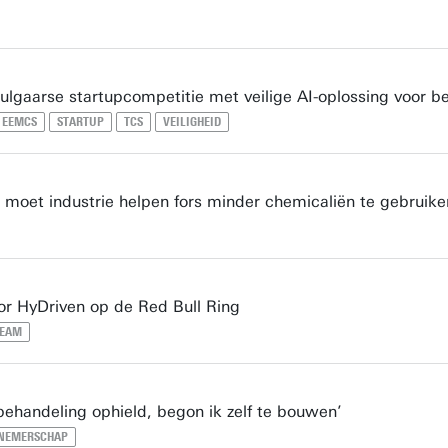
lgaarse startupcompetitie met veilige AI-oplossing voor be
EEMCS
STARTUP
TCS
VEILIGHEID
 moet industrie helpen fors minder chemicaliën te gebruike
or HyDriven op de Red Bull Ring
TEAM
ehandeling ophield, begon ik zelf te bouwen’
NEMERSCHAP