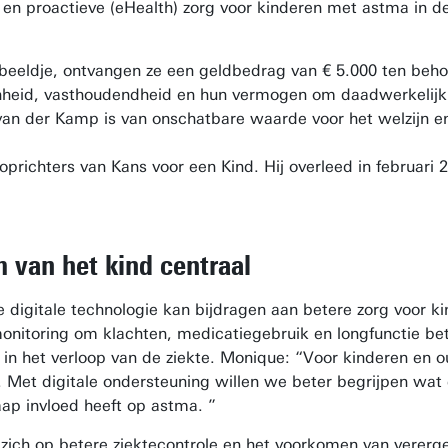
ve en proactieve (eHealth) zorg voor kinderen met astma 
beeldje, ontvangen ze een geldbedrag van € 5.000 ten beho
eid, vasthoudendheid en hun vermogen om daadwerkelijk ve
n der Kamp is van onschatbare waarde voor het welzijn en
oprichters van Kans voor een Kind. Hij overleed in februar
 van het kind centraal
digitale technologie kan bijdragen aan betere zorg voor 
monitoring om klachten, medicatiegebruik en longfunctie bet
n in het verloop van de ziekte. Monique: “Voor kinderen en ou
n. Met digitale ondersteuning willen we beter begrijpen wa
ap invloed heeft op astma. ”
zich op betere ziektecontrole en het voorkomen van vererge