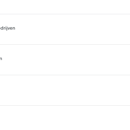
drijven
n