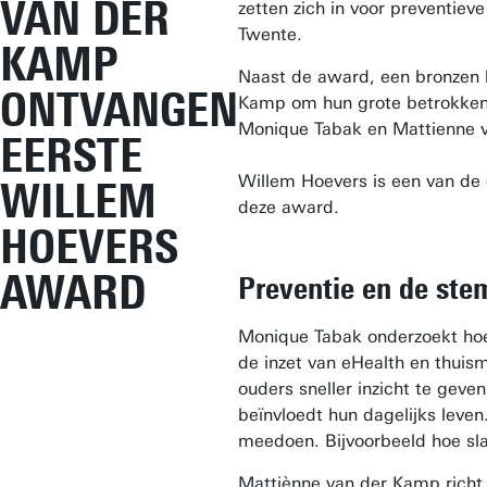
VAN DER
zetten zich in voor preventie
Twente.
KAMP
Naast de award, een bronzen 
ONTVANGEN
Kamp om hun grote betrokkenh
Monique Tabak en Mattienne va
EERSTE
Willem Hoevers is een van de 
WILLEM
deze award.
HOEVERS
AWARD
Preventie en de stem
Monique Tabak onderzoekt hoe 
de inzet van eHealth en thuis
ouders sneller inzicht te geve
beïnvloedt hun dagelijks leve
meedoen. Bijvoorbeeld hoe sla
Mattiènne van der Kamp richt 