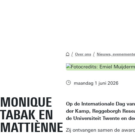
Over ons
Nieuws, evenemente
maandag 1 juni 2026
MONIQUE
Op de Internationale Dag van
TABAK EN
der Kamp, Reggeborgh Resear
de Universiteit Twente en d
MATTIÈNNE
Zij ontvangen samen de award 