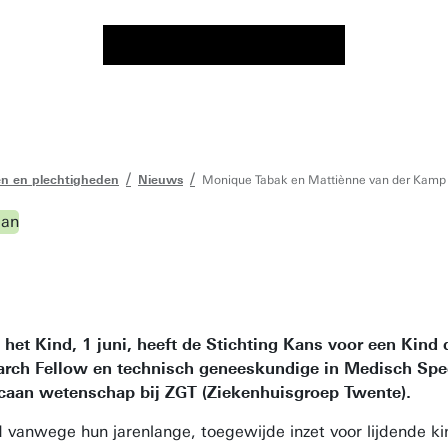
n en plechtigheden
Nieuws
Monique Tabak en Mattiènne van der Kamp
 het Kind, 1 juni, heeft de Stichting Kans voor een Kind
ch Fellow en technisch geneeskundige in Medisch Spect
ecaan wetenschap bij ZGT (Ziekenhuisgroep Twente).
vanwege hun jarenlange, toegewijde inzet voor lijdende kin