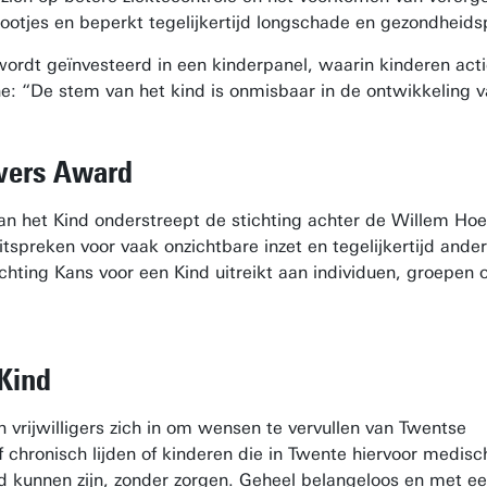
otjes en beperkt tegelijkertijd longschade en gezondheidsp
ordt geïnvesteerd in een kinderpanel, waarin kinderen act
: “De stem van het kind is onmisbaar in de ontwikkeling va
vers Award
an het Kind onderstreept de stichting achter de Willem Hoev
spreken voor vaak onzichtbare inzet en tegelijkertijd ander
hting Kans voor een Kind uitreikt aan individuen, groepen o
Kind
en vrijwilligers zich in om wensen te vervullen van Twentse
n of chronisch lijden of kinderen die in Twente hiervoor me
 kunnen zijn, zonder zorgen. Geheel belangeloos en met een