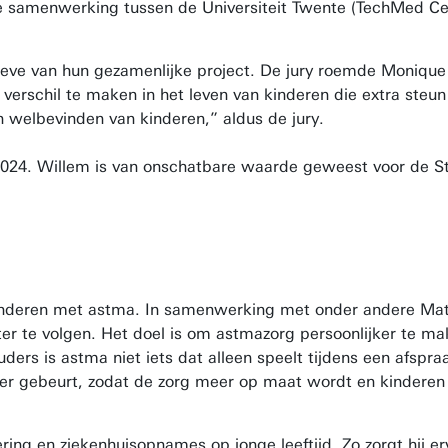
in de samenwerking tussen de Universiteit Twente (TechMed
eve van hun gezamenlijke project. De jury roemde Monique
rschil te maken in het leven van kinderen die extra steu
 welbevinden van kinderen,” aldus de jury.
i 2024. Willem is van onschatbare waarde geweest voor de 
kinderen met astma. In samenwerking met onder andere Matt
er te volgen. Het doel is om astmazorg persoonlijker te ma
ders is astma niet iets dat alleen speelt tijdens een afspra
t er gebeurt, zodat de zorg meer op maat wordt en kindere
ring en ziekenhuisopnames op jonge leeftijd. Zo zorgt hij e