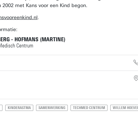
n 2002 met Kans voor een Kind begon.
svooreenkind.nl
.
ormatie:
BERG - HOFMANS (MARTINE)
 Medisch Centrum
KINDERASTMA
SAMENWERKING
TECHMED CENTRUM
WILLEM HOEVE