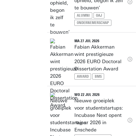
ophield, begon ik zelf
te bouwen’
ALUMNI
OAJ
ONDERNEMERSCHAP
MA 27 JUL 2026
Fabian Akkerman
wint prestigieuze
2026 EURO Doctoral
Dissertation Award
AWARD
BMS
WO 22 JUL 2026
Nieuwe groeiplek
voor studentstartups:
Incubase Next opent
najaar 2026 in
Enschede