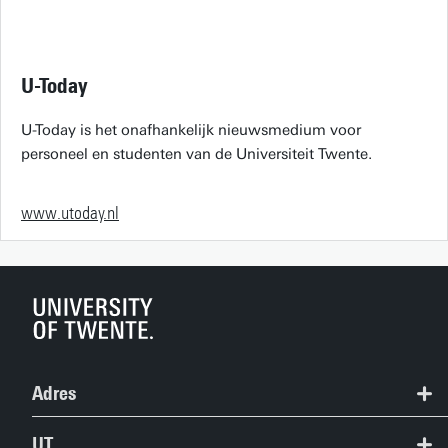
U-Today
U-Today is het onafhankelijk nieuwsmedium voor
personeel en studenten van de Universiteit Twente.
www.utoday.nl
Adres
+31 53 489 9111
UT