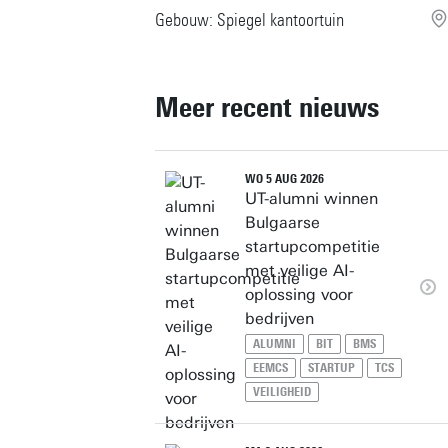
Gebouw: Spiegel kantoortuin
Meer recent nieuws
WO 5 AUG 2026
UT-alumni winnen
Bulgaarse
startupcompetitie
met veilige AI-
oplossing voor
bedrijven
ALUMNI
BIT
BMS
EEMCS
STARTUP
TCS
VEILIGHEID