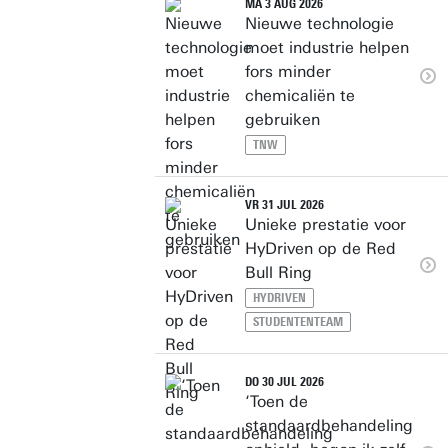
MA 3 AUG 2026
Nieuwe technologie
moet industrie helpen
fors minder
chemicaliën te
gebruiken
TNW
VR 31 JUL 2026
Unieke prestatie voor
HyDriven op de Red
Bull Ring
HYDRIVEN
STUDENTENTEAM
DO 30 JUL 2026
‘Toen de
standaardbehandeling