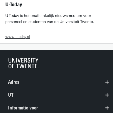
U-Today
U-Today is het onafhankelijk nieuwsmedium voor
personeel en studenten van de Universiteit Twente.
www.utoday.nl
Adres
+31 53 489 9111
UT
info@utwente.nl
Contact
Informatie voor
Route