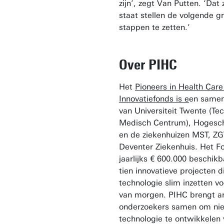
zijn’, zegt Van Putten. ‘Dat 
staat stellen de volgende g
stappen te zetten.’
Over PIHC
Het
Pioneers in Health Care
Innovatiefonds is e
en same
van Universiteit Twente (Te
Medisch Centrum), Hogesch
en de ziekenhuizen MST, ZG
Deventer Ziekenhuis. Het Fo
jaarlijks € 600.000 beschikb
tien innovatieve projecten d
technologie slim inzetten vo
van morgen. PIHC brengt a
onderzoekers samen om ni
technologie te ontwikkelen 