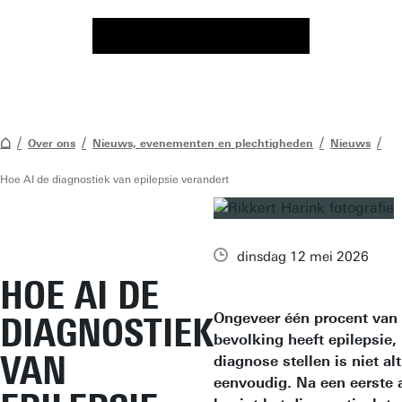
Over ons
Nieuws, evenementen en plechtigheden
Nieuws
Hoe AI de diagnostiek van epilepsie verandert
dinsdag 12 mei 2026
HOE AI DE
Ongeveer één procent van
DIAGNOSTIEK
bevolking heeft epilepsie,
VAN
diagnose stellen is niet alt
eenvoudig. Na een eerste 