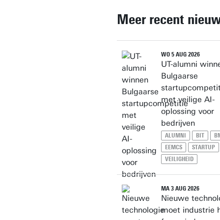
Gebouw: Technohal 2134
Meer recent nieu
Persoonlijke pagina
WO 5 AUG 2026
UT-alumni winn
Bulgaarse
startupcompetit
met veilige AI-
oplossing voor
bedrijven
ALUMNI
BIT
B
EEMCS
STARTUP
VEILIGHEID
MA 3 AUG 2026
Nieuwe technol
moet industrie 