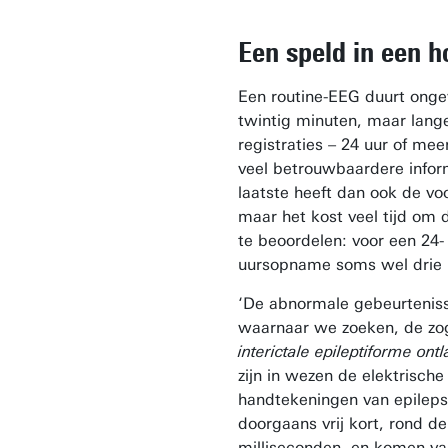
Een speld in een h
Een routine-EEG duurt onge
twintig minuten, maar lang
registraties – 24 uur of mee
veel betrouwbaardere infor
laatste heeft dan ook de vo
maar het kost veel tijd om d
te beoordelen: voor een 24-
uursopname soms wel drie 
‘De abnormale gebeurtenis
waarnaar we zoeken, de z
interictale epileptiforme ont
zijn in wezen de elektrische
handtekeningen van epilepsi
doorgaans vrij kort, rond d
milliseconden, en komen va