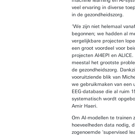
machine learning en AI-sys
veel ervaring in diverse to
in de gezondheidszorg.
‘We zijn niet helemaal vanaf
begonnen; we hadden al m
vergelijkbare projecten lop
een groot voordeel voor be
projecten AI4EPI en ALICE. 
meestal het grootste proble
de gezondheidszorg. Dankzi
vooruitziende blik van Mich
we gebruikmaken van een 
EEG-database die al ruim 15
systematisch wordt opgeb
Amir Haeri.
Om AI-modellen te trainen z
hoeveelheden data nodig, d
zogenoemde 'supervised lea