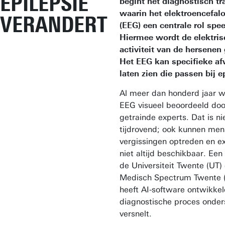
EPILEPSIE
begint het diagnostisch tra
waarin het elektroencefal
VERANDERT
(EEG) een centrale rol spee
Hiermee wordt de elektris
activiteit van de hersenen
Het EEG kan specifieke af
laten zien die passen bij e
Al meer dan honderd jaar w
EEG visueel beoordeeld doo
getrainde experts. Dat is ni
tijdrovend; ook kunnen mens
vergissingen optreden en ex
niet altijd beschikbaar. Ee
de Universiteit Twente (UT)
Medisch Spectrum Twente 
heeft AI-software ontwikkel
diagnostische proces onder
versnelt.