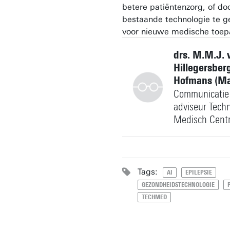
betere patiëntenzorg, of do
bestaande technologie te g
voor nieuwe medische toep
drs. M.M.J. 
Hillegersberg
Hofmans (Ma
Communicatie
adviseur Tech
Medisch Cent
+31534896949
Tags:
AI
EPILEPSIE
GEZONDHEIDSTECHNOLOGIE
TECHMED
m.vanhillegersberg@utwent
Gebouw: Spiegel Tuin