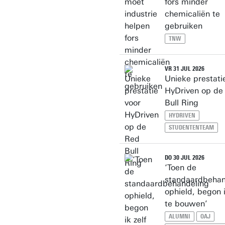
fors minder
chemicaliën te
gebruiken
TNW
VR 31 JUL 2026
Unieke prestati
HyDriven op de
Bull Ring
HYDRIVEN
STUDENTENTEAM
DO 30 JUL 2026
‘Toen de
standaardbehan
ophield, begon i
te bouwen’
ALUMNI
OAJ