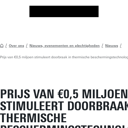
Over ons
Nieuws, evenementen en plechtigheden
Nieuws
Prijs van €0,5 miljoen stimuleert doorbraak in thermische beschermingstechnolo
PRIJS VAN €0,5 MILJOEN
STIMULEERT DOORBRAAK
THERMISCHE