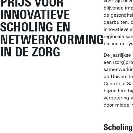
PRIJS VOOR
voor zijn uitz
blijvende imp
INNOVATIEVE
de gezondhei
daarbuiten, 
SCHOLING EN
innovatieve s
NETWERKVORMING
regionale s
binnen de fys
IN DE ZORG
De jaarlijkse
een (zorg)pro
samenwerkin
de Universit
Centre) of S
bijzondere bi
verbetering 
door middel v
Scholing