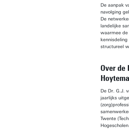
De aanpak va
navolging ge
De netwerken
landelijke s
waarmee de p
kennisdeling 
structureel w
Over de 
Hoytema 
De Dr. G.J. 
jaarlijks uitg
(zorg)profes
samenwerken
Twente (Tech
Hogescholen.