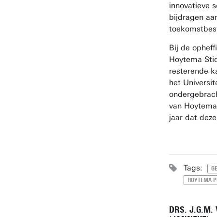
innovatieve s
bijdragen aan
toekomstbest
Bij de opheff
Hoytema Stic
resterende k
het Universi
ondergebrach
van Hoytemaf
jaar dat deze
Tags:
G
HOYTEMA P
DRS. J.G.M.