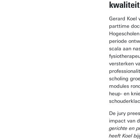
kwalitei
Gerard Koel 
parttime doc
Hogescholen 
periode ontw
scala aan na
fysiotherapeu
versterken v
professionali
scholing groe
modules rond
heup- en kni
schouderklac
De jury prees
impact van d
gerichte en pr
heeft Koel bi