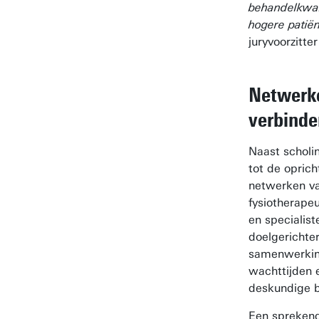
behandelkwali
hogere patië
juryvoorzitt
Netwerke
verbinde
Naast scholin
tot de oprich
netwerken va
fysiotherape
en specialist
doelgerichte
samenwerking
wachttijden 
deskundige b
Een sprekend