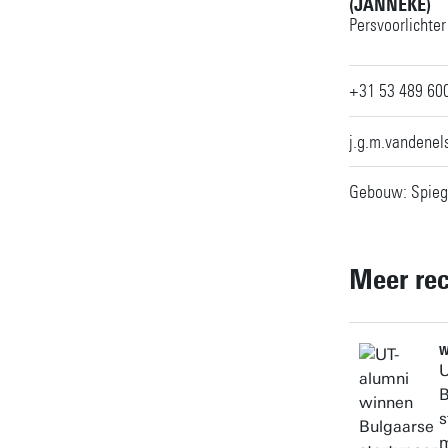
(JANNEKE)
Persvoorlichter
+31 53 489 60
j.g.m.vandene
Gebouw: Spiege
Meer re
W
U
B
s
m