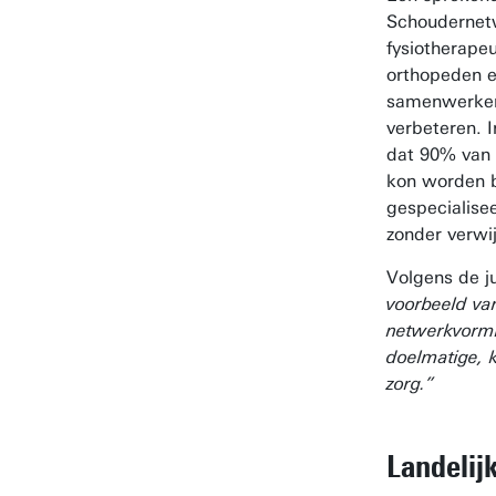
Schoudernet
fysiotherapeu
orthopeden e
samenwerken 
verbeteren. I
dat 90% van 
kon worden 
gespecialise
zonder verwi
Volgens de ju
voorbeeld va
netwerkvormi
doelmatige, 
zorg.”
Landelij