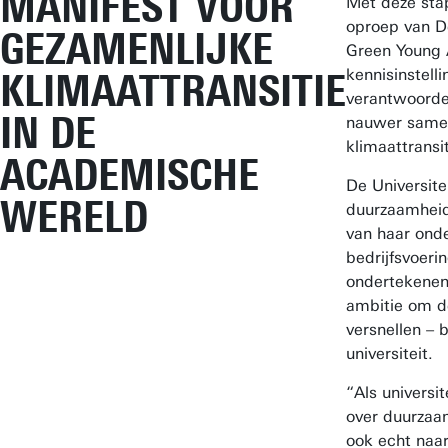
MANIFEST VOOR
Met deze stap
oproep van D
GEZAMENLIJKE
Green Young
kennisinstel
KLIMAATTRANSITIE
verantwoorde
IN DE
nauwer samen
klimaattransit
ACADEMISCHE
De Universite
WERELD
duurzaamheid
van haar ond
bedrijfsvoeri
ondertekenen
ambitie om de
versnellen – 
universiteit.
“Als universit
over duurzaa
ook echt naar