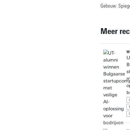
Gebouw: Spiege
Meer rec
W
U
B
s
m
o
b