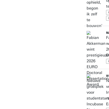
o
t
MA
F
w
2
D
WO
N
v
I
n
E