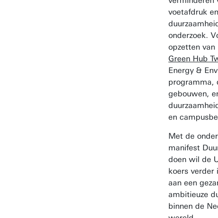
verminderen 
voetafdruk en
duurzaamheid
onderzoek. Vo
opzetten van
Green Hub T
Energy & Env
programma, 
gebouwen, en
duurzaamheid
en campusbe
Met de onder
manifest Du
doen wil de U
koers verder 
aan een geza
ambitieuze 
binnen de Ne
wereld.