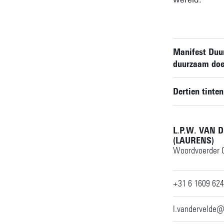
Manifest Duu
duurzaam do
Dertien tinte
L.P.W. VAN 
(LAURENS)
Woordvoerder C
+31 6 1609 62
l.vandervelde@