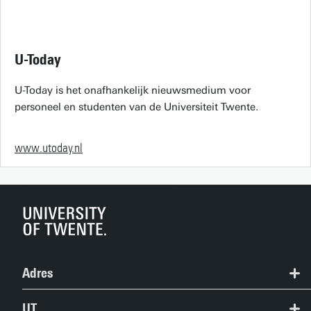
U-Today
U-Today is het onafhankelijk nieuwsmedium voor
personeel en studenten van de Universiteit Twente.
www.utoday.nl
Adres
+31 53 489 9111
UT