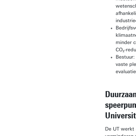
wetensc
afhankel
industrie
Bedrijfs
klimaatn
minder c
CO₂-redu
Bestuur:
vaste pl
evaluati
Duurzaam
speerpun
Universi
De UT werkt a