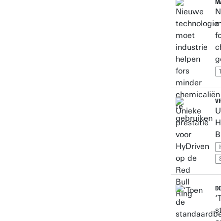
MA
N
m
f
c
g
VR
U
H
B
DO
‘
s