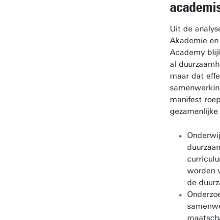
academis
Uit de analy
Akademie en
Academy blijk
al duurzaamh
maar dat effe
samenwerking
manifest roe
gezamenlijke 
Onderwij
duurzaam
curricul
worden v
de duur
Onderzoe
samenwe
maatscha