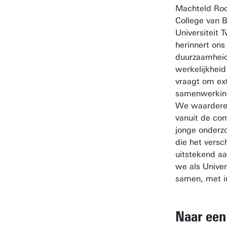
Machteld Roos
College van 
Universiteit 
herinnert ons
duurzaamheid
werkelijkheid
vraagt om ex
samenwerking
We waarderen 
vanuit de co
jonge onderz
die het versc
uitstekend a
we als Univer
samen, met i
Naar een