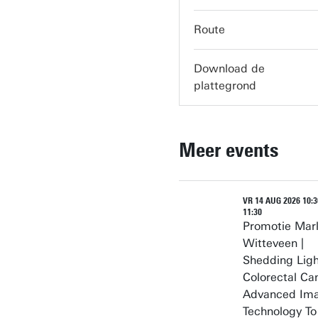
servicedesk-carre@utw
Route
Download de
plattegrond
Meer events
VR 14 AUG 2026 10:3
11:30
Promotie Mar
Witteveen |
Shedding Ligh
Colorectal Ca
Advanced Im
Technology To