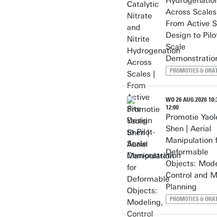
Hydrogenatio
Across Scales
From Active S
Design to Pilo
Scale
Demonstratio
PROMOTIES & ORAT
WO 26 AUG 2026 10:3
12:00
Promotie Yaol
Shen | Aerial
Manipulation 
Deformable
Objects: Mode
Control and M
Planning
PROMOTIES & ORAT