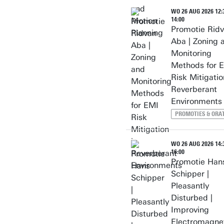
WO 26 AUG 2026 12:3
14:00
Promotie Rid
Aba | Zoning 
Monitoring
Methods for 
Risk Mitigatio
Reverberant
Environments
PROMOTIES & ORAT
WO 26 AUG 2026 14:3
16:00
Promotie Han
Schipper |
Pleasantly
Disturbed |
Improving
Electromagne