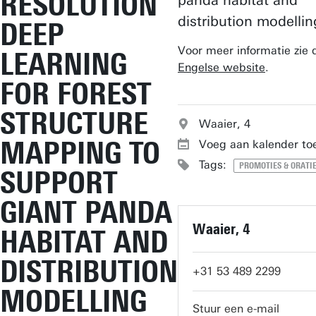
RESOLUTION
panda habitat and
distribution modellin
DEEP
Voor meer informatie zie 
LEARNING
Engelse website
.
FOR FOREST
STRUCTURE
Waaier, 4
MAPPING TO
Voeg aan kalender to
Tags:
PROMOTIES & ORATI
SUPPORT
GIANT PANDA
Waaier, 4
HABITAT AND
DISTRIBUTION
+31 53 489 2299
MODELLING