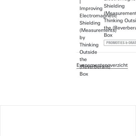
Shielding
(Measurement
Thinking Outs
the (Reverber
Box
PROMOTIES & ORAT
Evenementenoverzicht