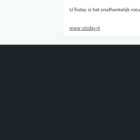
U-Today is het onafhankelijk ni
www.utoday.nl