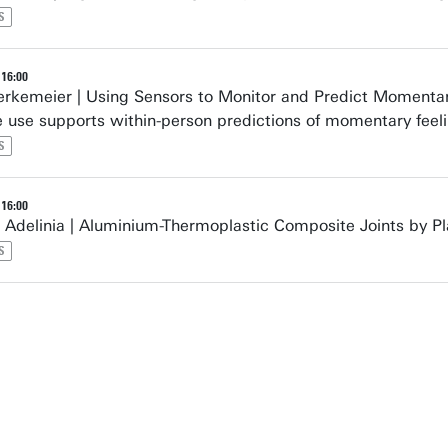
S
 16:00
rkemeier | Using Sensors to Monitor and Predict Momentary 
use supports within-person predictions of momentary feeling
S
 16:00
 Adelinia | Aluminium-Thermoplastic Composite Joints by Pl
S