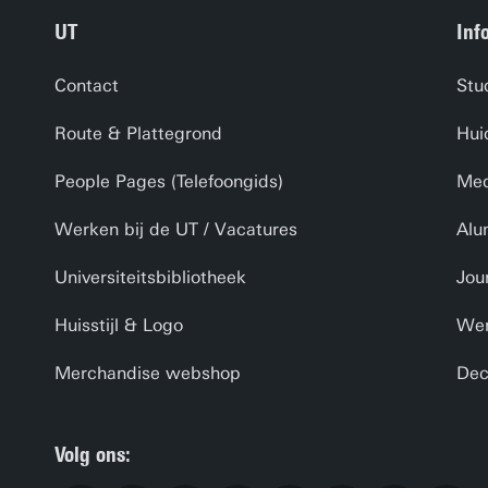
UT
Inf
Contact
Stu
Route & Plattegrond
Hui
People Pages (Telefoongids)
Med
Werken bij de UT / Vacatures
Alu
Universiteitsbibliotheek
Jou
Huisstijl & Logo
Wer
Merchandise webshop
Dec
Volg ons: