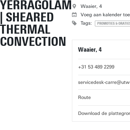
YERRAGOLAM
Waaier, 4
| SHEARED
Voeg aan kalender toe
Tags:
PROMOTIES & ORATIE
THERMAL
CONVECTION
Waaier, 4
+31 53 489 2299
servicedesk-carre@utw
Route
Download de plattegro