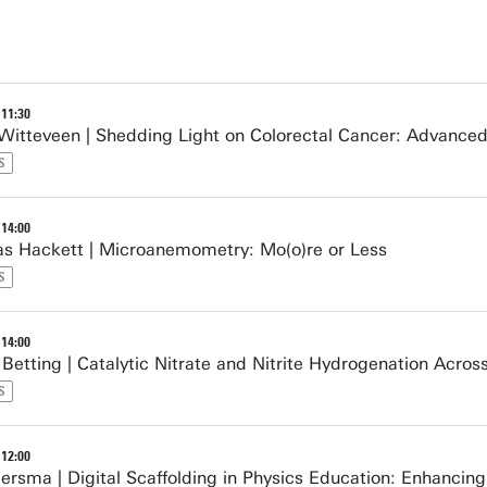
 11:30
Witteveen | Shedding Light on Colorectal Cancer: Advance
S
 14:00
s Hackett | Microanemometry: Mo(o)re or Less
S
 14:00
Betting | Catalytic Nitrate and Nitrite Hydrogenation Acros
S
 12:00
iersma | Digital Scaffolding in Physics Education: Enhanci