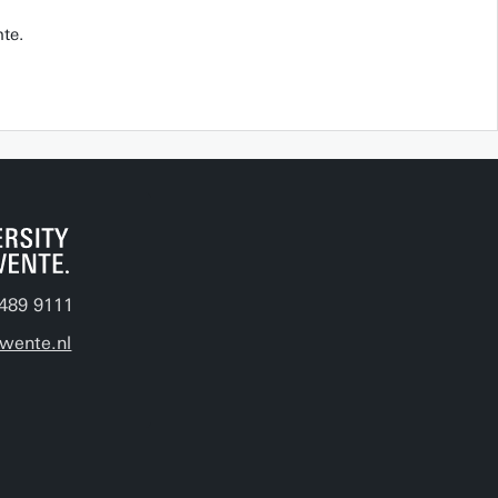
te.
489 9111
wente.nl