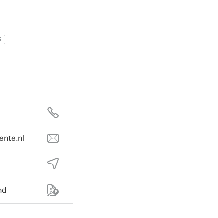
S
ente.nl
nd