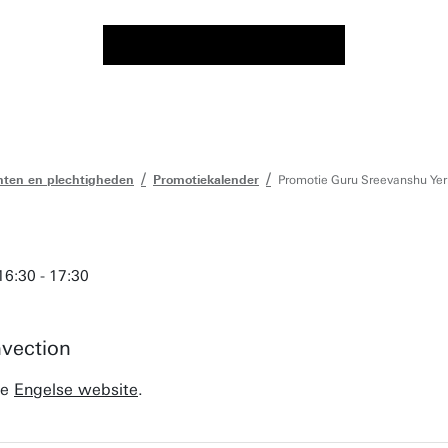
ten en plechtigheden
Promotiekalender
Promotie Guru Sreevanshu Yer
16:30 - 17:30
vection
de
Engelse website
.