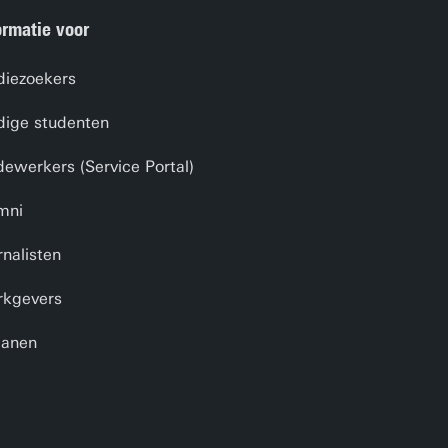
ormatie voor
diezoekers
dige studenten
ewerkers (Service Portal)
mni
rnalisten
kgevers
anen