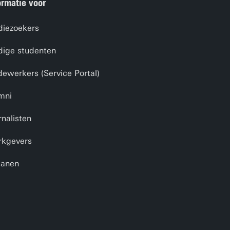
ormatie voor
diezoekers
dige studenten
ewerkers (Service Portal)
mni
rnalisten
kgevers
anen