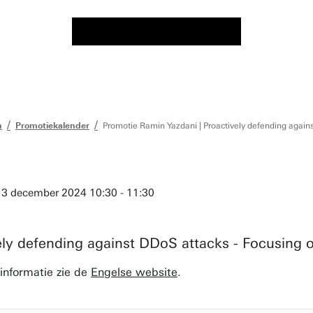
n
Promotiekalender
Promotie Ramin Yazdani | Proactively defending agains
 13 december 2024 10:30 - 11:30
ely defending against DDoS attacks - Focusing o
informatie zie de
Engelse website
.