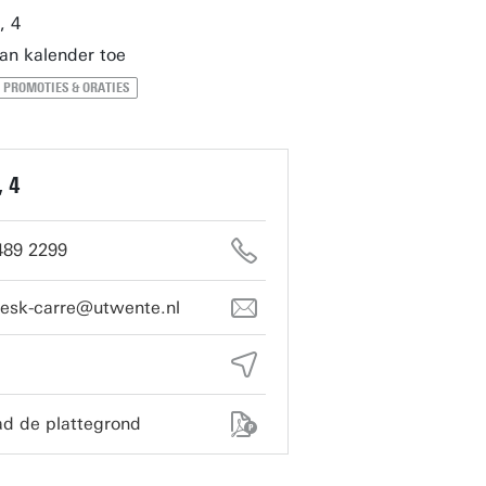
, 4
an kalender toe
PROMOTIES & ORATIES
, 4
489 2299
desk-carre@utwente.nl
d de plattegrond