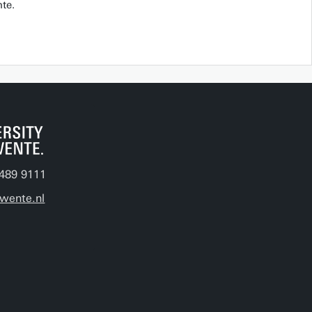
te.
489 9111
wente.nl