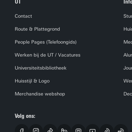
UT
Inf
Contact
Stu
Route & Plattegrond
Hui
People Pages (Telefoongids)
Med
Werken bij de UT / Vacatures
Alu
Universiteitsbibliotheek
Jou
Huisstijl & Logo
Wer
Merchandise webshop
Dec
Volg ons: