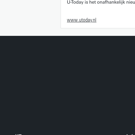
U-Today is het onafhankelijk ni
www.utoday.nl