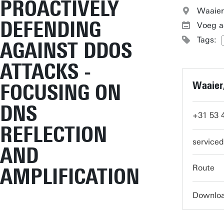
PROACTIVELY
Waaier
DEFENDING
Voeg a
Tags:
AGAINST DDOS
ATTACKS -
Waaier
FOCUSING ON
DNS
+31 53 
REFLECTION
service
AND
Route
AMPLIFICATION
Downloa