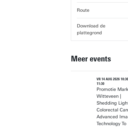
servicedesk-carre@utw
Route
Download de
plattegrond
Meer events
VR 14 AUG 2026 10:30
11:30
Promotie Mar
Witteveen |
Shedding Ligh
Colorectal Can
Advanced Ima
Technology To