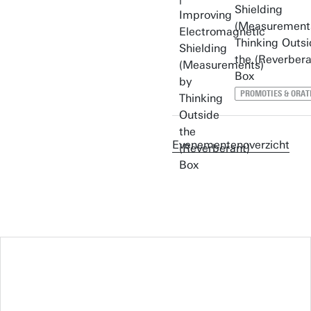
Shielding
(Measurement
Thinking Outs
the (Reverbera
Box
PROMOTIES & ORAT
Evenementenoverzicht