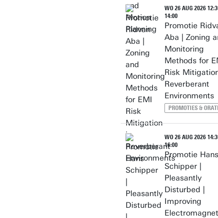
WO 26 AUG 2026 12:3
14:00
Promotie Ridv
Aba | Zoning 
Monitoring
Methods for E
Risk Mitigation
Reverberant
Environments
PROMOTIES & ORAT
WO 26 AUG 2026 14:3
16:00
Promotie Han
Schipper |
Pleasantly
Disturbed |
Improving
Electromagnet