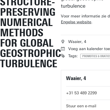
STRUCTURE-
turbulence
PRESERVING
Voor meer informatie zie 
NUMERICAL
Engelse website
.
METHODS
FOR GLOBAL
Waaier, 4
Voeg aan kalender toe
GEOSTROPHIC
Tags:
PROMOTIES & ORATIE
TURBULENCE
Waaier, 4
+31 53 489 2299