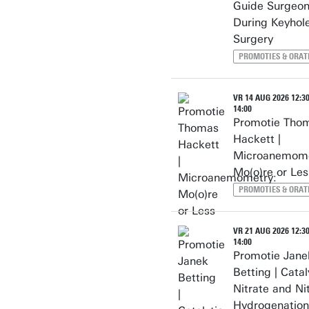
Guide Surgeo
During Keyhol
Surgery
PROMOTIES & ORAT
VR 14 AUG 2026 12:30
14:00
Promotie Tho
Hackett |
Microanemome
Mo(o)re or Les
PROMOTIES & ORAT
VR 21 AUG 2026 12:30
14:00
Promotie Jane
Betting | Catal
Nitrate and Nit
Hydrogenation