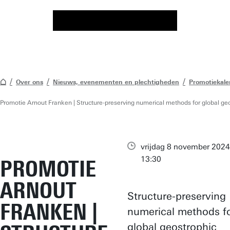
Over ons
Nieuws, evenementen en plechtigheden
Promotiekale
Promotie Arnout Franken | Structure-preserving numerical methods for global ge
vrijdag 8 november 2024
13:30
PROMOTIE
ARNOUT
Structure-preserving
FRANKEN |
numerical methods f
global geostrophic