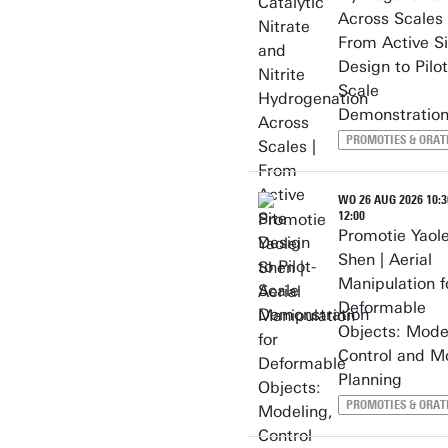
Across Scales 
From Active Si
Design to Pilot
Scale
Demonstratio
PROMOTIES & ORAT
WO 26 AUG 2026 10:3
12:00
Promotie Yaole
Shen | Aerial
Manipulation f
Deformable
Objects: Mode
Control and M
Planning
PROMOTIES & ORAT