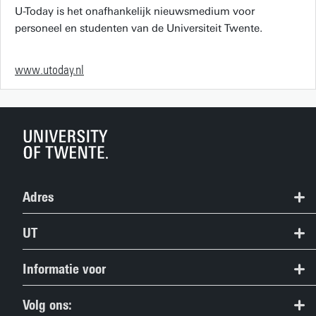
U-Today is het onafhankelijk nieuwsmedium voor
personeel en studenten van de Universiteit Twente.
www.utoday.nl
Adres
+31 53 489 9111
UT
info@utwente.nl
Contact
Informatie voor
Route
Route & Plattegrond
Studiezoekers
Volg ons: