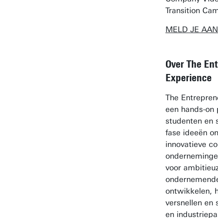
Transition Ca
MELD JE AAN
Over The Ent
Experience
The Entreprene
een hands-on
studenten en 
fase ideeën on
innovatieve c
ondernemingen
voor ambitieuz
ondernemende
ontwikkelen, h
versnellen en
en industriepa