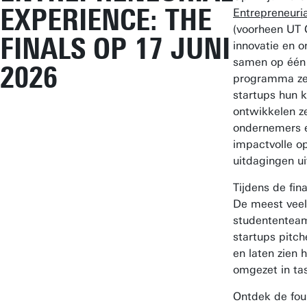
EXPERIENCE: THE
Entrepreneuri
(voorheen UT 
FINALS OP 17 JUNI
innovatie en 
samen op één 
2026
programma ze
startups hun k
ontwikkelen 
ondernemers 
impactvolle o
uitdagingen ui
Tijdens de fin
De meest vee
studententeam
startups pitc
en laten zien
omgezet in tas
Ontdek de fou