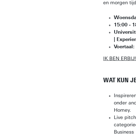
en morgen tijd
Woensdag
15:00 - 1
Universit
| Experi
Voertaal:
IK BEN ERBIJ!
WAT KUN J
Inspirere
onder and
Homey.
Live pitc
categorie
Business