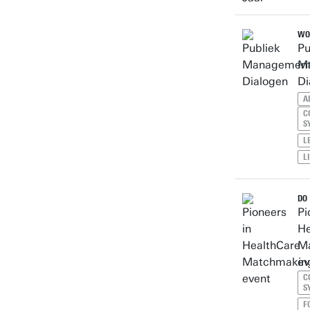
WO 
Pu
M
Di
A
C
S
L
L
DO 
Pi
He
M
ev
C
S
F