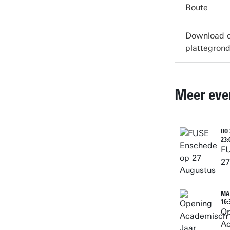
servicedes
Route
Download 
plattegron
Meer eve
DO 
23:
FU
27
MA 
16:
Op
Ac