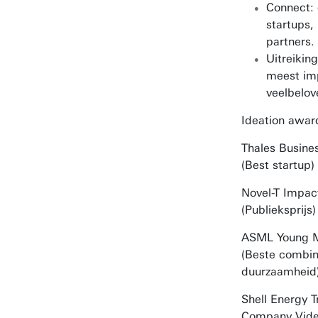
Connect:
startups,
partners.
Uitreikin
meest imp
veelbelov
Ideation award
Thales Busine
(Best startup)
Novel-T Impac
(Publieksprijs)
ASML Young M
(Beste combin
duurzaamheid
Shell Energy T
Company Video