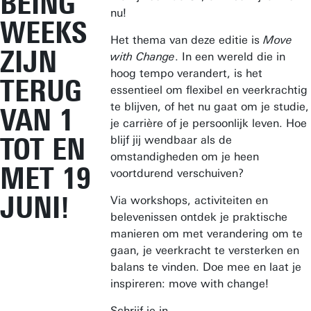
BEING
nu!
WEEKS
Het thema van deze editie is
Move
ZIJN
with Change
. In een wereld die in
hoog tempo verandert, is het
TERUG
essentieel om flexibel en veerkrachtig
te blijven, of het nu gaat om je studie,
VAN 1
je carrière of je persoonlijk leven. Hoe
TOT EN
blijf jij wendbaar als de
omstandigheden om je heen
MET 19
voortdurend verschuiven?
JUNI!
Via workshops, activiteiten en
belevenissen ontdek je praktische
manieren om met verandering om te
gaan, je veerkracht te versterken en
balans te vinden. Doe mee en laat je
inspireren: move with change!
Schrijf je in