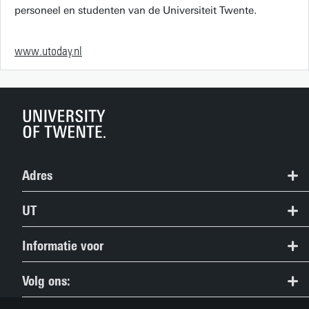
personeel en studenten van de Universiteit Twente.
www.utoday.nl
Adres
+31 53 489 9111
UT
info@utwente.nl
Contact
Informatie voor
Route
Route & Plattegrond
Studiezoekers
Volg ons:
People Pages (Telefoongids)
Huidige studenten