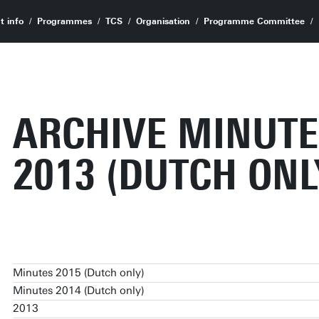
t info
Programmes
TCS
Organisation
Programme Committee
ARCHIVE MINUTE
2013 (DUTCH ONL
Minutes 2015 (Dutch only)
Minutes 2014 (Dutch only)
Minutes 2015 (Dutch only)
2013