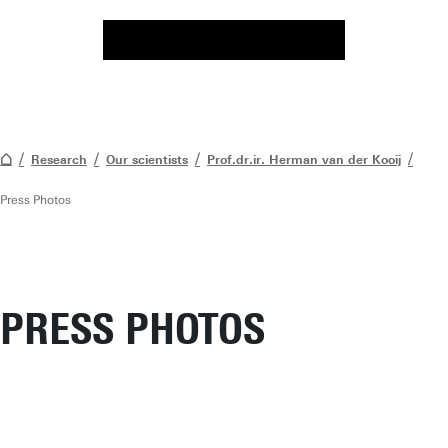
Research
Our scientists
Prof.dr.ir. Herman van der Kooij
Press Photos
PRESS PHOTOS