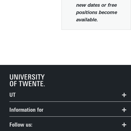
new dates or free
positions become
available.
UT
Contact
Information for
Route & Campus map
Prospective Students
Follow us: