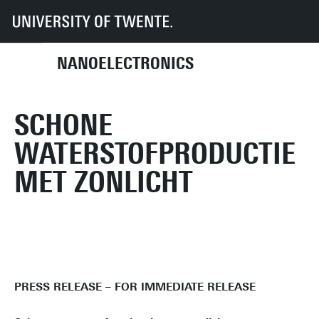
UT
Faculties
EEMCS
Disciplines & departments
NE
2013
Schone waterstofproductie met zonlicht
NANOELECTRONICS
SCHONE
WATERSTOFPRODUCTIE
MET ZONLICHT
PRESS RELEASE – FOR IMMEDIATE RELEASE