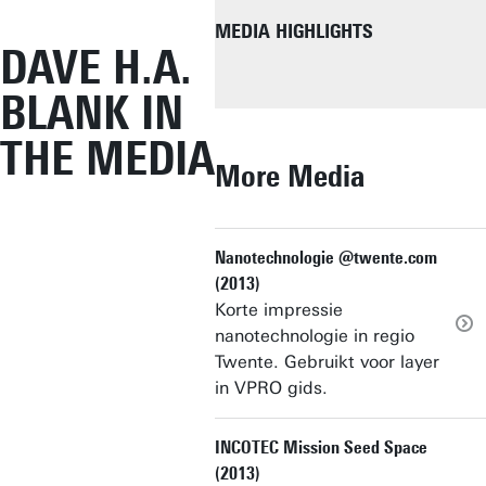
MEDIA HIGHLIGHTS
DAVE H.A.
BLANK IN
THE MEDIA
More Media
Nanotechnologie @twente.com
TEDXEDE
NTR ACADEMIE
INCOTEC MISSION SEED SPAC
DE WEEK VAN ....
NANO LECTURE (DUTCH)
ONTSTAAN VAN QAQS
(2013)
Korte impressie
nanotechnologie in regio
Twente. Gebruikt voor layer
in VPRO gids.
INCOTEC Mission Seed Space
(2013)