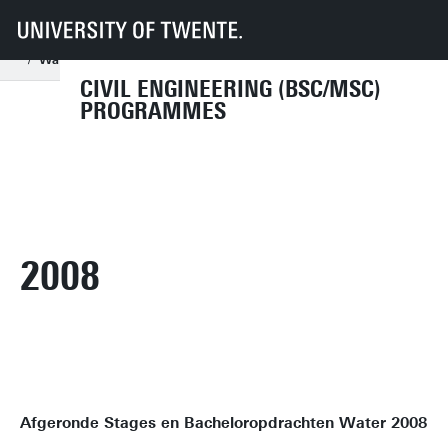
UT
Education
Student info
Programmes
CE/CEM/CME
Bachelor CE
Bachelor Thesis
Completed Thesis Projects
Water
2008
CIVIL ENGINEERING (BSC/MSC)
PROGRAMMES
2008
Afgeronde Stages en Bacheloropdrachten Water 2008