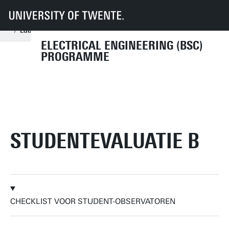
UT
Education
Student info
Programmes
Electrical Engineering
Organisation
Educational Quality Committee (EQC)
Studentevaluatie b
ELECTRICAL ENGINEERING (BSC)
PROGRAMME
STUDENTEVALUATIE B
CHECKLIST VOOR STUDENT-OBSERVATOREN